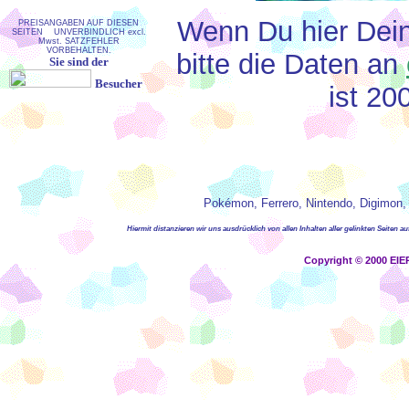
Wenn Du hier Dein
PREISANGABEN AUF DIESEN
SEITEN UNVERBINDLICH excl.
Mwst. SATZFEHLER
VORBEHALTEN.
bitte die Daten an
Sie sind der
Besucher
ist 20
Pokémon, Ferrero, Nintendo, Digimon
Hiermit distanzieren wir uns ausdrücklich von allen Inhalten aller gelinkten Seiten 
Copyright © 2000